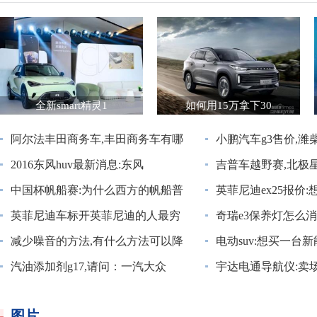
全新smart精灵1
如何用15万拿下30
阿尔法丰田商务车,丰田商务车有哪
小鹏汽车g3售价,潍
2016东风huv最新消息:东风
吉普车越野赛,北极
中国杯帆船赛:为什么西方的帆船普
英菲尼迪ex25报价
英菲尼迪车标开英菲尼迪的人最穷
奇瑞e3保养灯怎么消
减少噪音的方法,有什么方法可以降
电动suv:想买一台新
汽油添加剂g17,请问：一汽大众
宇达电通导航仪:卖
图片