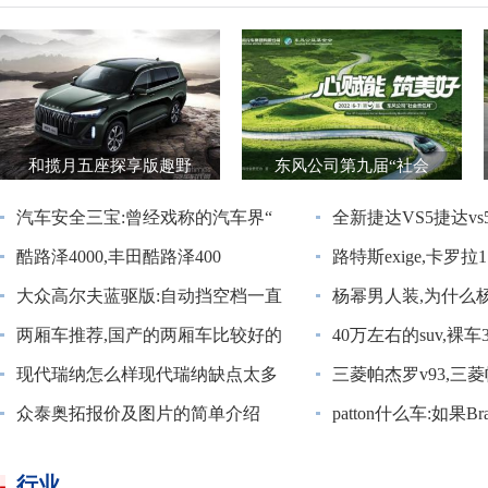
和揽月五座探享版趣野
东风公司第九届“社会
汽车安全三宝:曾经戏称的汽车界“
全新捷达VS5捷达v
酷路泽4000,丰田酷路泽400
路特斯exige,卡罗拉1
大众高尔夫蓝驱版:自动挡空档一直
杨幂男人装,为什么
两厢车推荐,国产的两厢车比较好的
40万左右的suv,裸车
现代瑞纳怎么样现代瑞纳缺点太多
三菱帕杰罗v93,三
众泰奥拓报价及图片的简单介绍
patton什么车:如果Br
行业