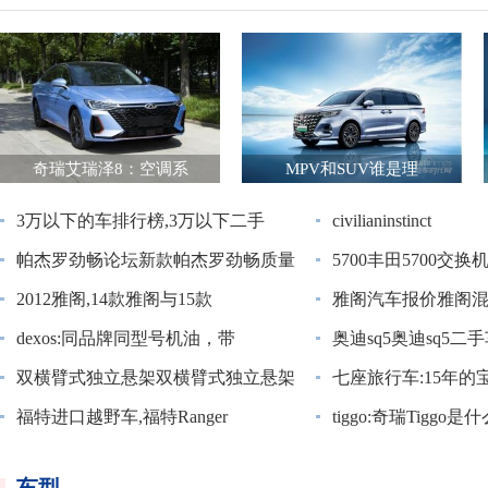
奇瑞艾瑞泽8：空调系
MPV和SUV谁是理
3万以下的车排行榜,3万以下二手
civilianinstinct
帕杰罗劲畅论坛新款帕杰罗劲畅质量
5700丰田5700交换
2012雅阁,14款雅阁与15款
雅阁汽车报价雅阁混动
dexos:同品牌同型号机油，带
奥迪sq5奥迪sq5二
双横臂式独立悬架双横臂式独立悬架
七座旅行车:15年的
福特进口越野车,福特Ranger
tiggo:奇瑞Tiggo是