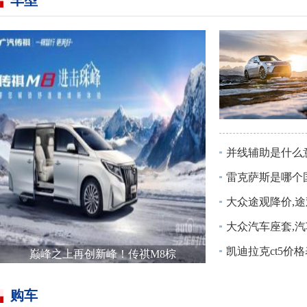
车型
并线辅助是什么意思
雷克萨斯是哪个国
大众途观降价,途观
大众汽车座套,汽
凯迪拉克ct5价格
巅峰之上再创新峰！传祺M8棕
购车