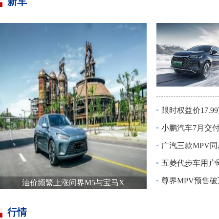
新车
限时权益价17.99
小鹏汽车7月交付38,
广汽三款MPV同
五菱代步车用户即将
尊界MPV预售破
油价频繁上涨问界M5与宝马X
行情