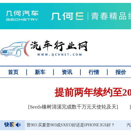
首页
新车
资讯
行情
报价
提前两年续约至2
[Seeds橡树清溪完成数千万元天使轮及天]
夏普903:买夏普903或SX833好还是IPHONE3GS好？
汽车摩托车